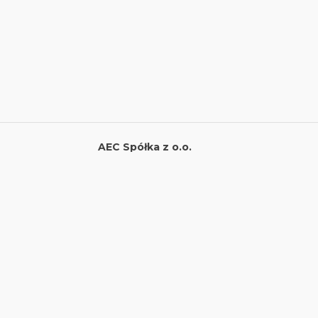
AEC Spółka z o.o.
ul.Stefana Batorego 24
34-120 Andrychów
NIP 5512641420
REGON 384207730
KRS 0000801197
adres korespondencyjny:
ul. Krakowska 83
34-120 Andrychów